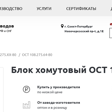
ИЗВОДСТВО
УСЛУГИ
СЕРТИФИКАТЫ
оводов
г. Санкт-Петербург
РФ и СНГ
Новочеркасский пр-т, д.1Е
275.ХХ-80
ОСТ 108.275.64-80
Блок хомутовый ОСТ 1
Купить у производителя
по низкой цене
От завода-изготовителя
оптом и в розницу