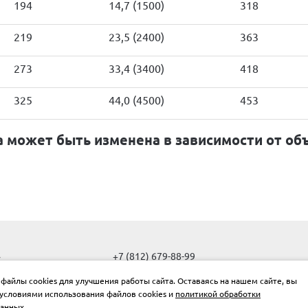
194
14,7 (1500)
318
219
23,5 (2400)
363
273
33,4 (3400)
418
325
44,0 (4500)
453
а может быть изменена в зависимости от объ
»
+7 (812) 679-88-99
info@oporytrub.ru
Об
файлы cookies для улучшения работы сайта. Оставаясь на нашем сайте, вы
ис
условиями использования файлов cookies и
политикой обработки
г. Санкт-Петербург, Новочеркасский пр-т, д.1Е
ус
данных
.