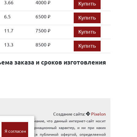
3.66
4000
Купить
руб.
6.5
6500
Купить
руб.
11.7
7500
Купить
руб.
13.3
8500
Купить
руб.
ема заказа и сроков изготовления
Создание сайта:
Pixelon
ращаем Ваше внимание, что данный интернет-сайт носит
ключительно информационный характер, и ни при каких
Я согласен
ловиях не является публичной офертой, определяемой