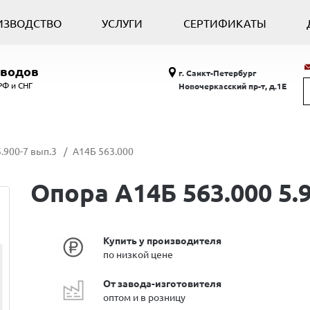
ИЗВОДСТВО
УСЛУГИ
СЕРТИФИКАТЫ
оводов
г. Санкт-Петербург
РФ и СНГ
Новочеркасский пр-т, д.1Е
.900-7 вып.3
А14Б 563.000
Опора А14Б 563.000 5.
Купить у производителя
по низкой цене
От завода-изготовителя
оптом и в розницу