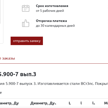
Срок изготовления
от 5 рабочих дней
Отсрочка платежа
до 30 календарных дней
отправить заявку
 заказы
.900-7 вып.3
я 5.900-7 выпуск 3. Изготавливается стали ВСт3пс. Покры
е
аметр, Ду
Диаметр, Ду₁
L
l
l₁
Ма