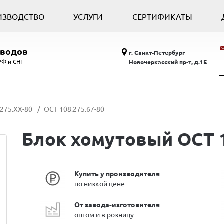
ИЗВОДСТВО
УСЛУГИ
СЕРТИФИКАТЫ
оводов
г. Санкт-Петербург
РФ и СНГ
Новочеркасский пр-т, д.1Е
275.ХХ-80
ОСТ 108.275.67-80
Блок хомутовый ОСТ 1
Купить у производителя
по низкой цене
От завода-изготовителя
оптом и в розницу