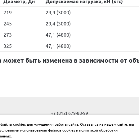
Диаметр, Дн
Допускаемая нагрузка, кН (кгс)
219
29,4 (3000)
245
29,4 (3000)
273
47,1 (4800)
325
47,1 (4800)
а может быть изменена в зависимости от объ
»
+7 (812) 679-88-99
info@oporytrub.ru
Об
файлы cookies для улучшения работы сайта. Оставаясь на нашем сайте, вы
ис
условиями использования файлов cookies и
политикой обработки
г. Санкт-Петербург, Новочеркасский пр-т, д.1Е
ус
данных
.